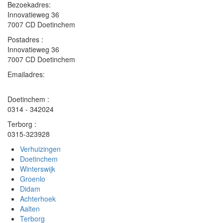
Bezoekadres:
Innovatieweg 36
7007 CD Doetinchem
Postadres :
Innovatieweg 36
7007 CD Doetinchem
Emailadres:
info
@
vandamverhuizingen
.
nl
Doetinchem :
0314 - 342024
Terborg :
0315-323928
Verhuizingen
Doetinchem
Winterswijk
Groenlo
Didam
Achterhoek
Aalten
Terborg