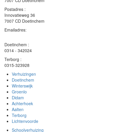
7007 CD Doetinchem
Postadres :
Innovatieweg 36
7007 CD Doetinchem
Emailadres:
info
@
vandamverhuizingen
.
nl
Doetinchem :
0314 - 342024
Terborg :
0315-323928
Verhuizingen
Doetinchem
Winterswijk
Groenlo
Didam
Achterhoek
Aalten
Terborg
Lichtenvoorde
Schoolverhuizing