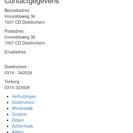
Contactgegevens
Bezoekadres:
Innovatieweg 36
7007 CD Doetinchem
Postadres :
Innovatieweg 36
7007 CD Doetinchem
Emailadres:
info
@
vandamverhuizingen
.
nl
Doetinchem :
0314 - 342024
Terborg :
0315-323928
Verhuizingen
Doetinchem
Winterswijk
Groenlo
Didam
Achterhoek
Aalten