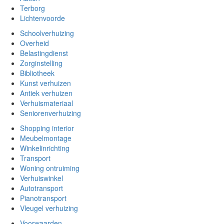
Terborg
Lichtenvoorde
Schoolverhuizing
Overheid
Belastingdienst
Zorginstelling
Bibliotheek
Kunst verhuizen
Antiek verhuizen
Verhuismateriaal
Seniorenverhuizing
Shopping interior
Meubelmontage
Winkelinrichting
Transport
Woning ontruiming
Verhuiswinkel
Autotransport
Pianotransport
Vleugel verhuizing
Voorwaarden